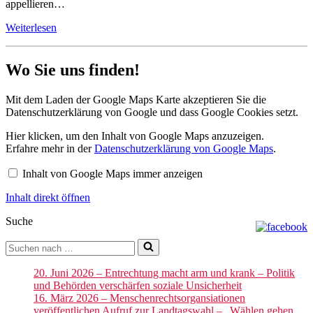
appellieren…
verschärfen
soziale
16.
Weiterlesen
Unsicherheit
März
2026
–
Wo Sie uns finden!
Menschenrechtsorgansiationen
veröffentlichen
Mit dem Laden der Google Maps Karte akzeptieren Sie die
Aufruf
Datenschutzerklärung von Google und dass Google Cookies setzt.
zur
Landtagswahl
Inhalt
Hier klicken, um den Inhalt von Google Maps anzuzeigen.
–
von
Erfahre mehr in der
Datenschutzerklärung von Google Maps
.
„Wählen
Google
gehen
Maps
Inhalt von Google Maps immer anzeigen
anzeigen
und
Position
Inhalt direkt öffnen
beziehen:
Für
Suche
ein
Rheinland-
Suchen
Pfalz,
nach …
das
20. Juni 2026 – Entrechtung macht arm und krank – Politik
Vielfalt
und Behörden verschärfen soziale Unsicherheit
lebt
16. März 2026 – Menschenrechtsorgansiationen
und
veröffentlichen Aufruf zur Landtagswahl – „Wählen gehen