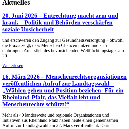
Aktuelles
20. Juni 2026 – Entrechtung macht arm und
krank – Politik und Behörden verschärfen
soziale Unsicherheit
und erschweren den Zugang zur Gesundheitsversorgung – obwohl
die Praxis zeigt, dass Menschen Chancen nutzen und sich
einbringen. Anlässlich des bevorstehenden Weltflüchtlingstages am
20.…
20.
Weiterlesen
Juni
2026
16. März 2026 – Menschenrechtsorgansiationen
–
veröffentlichen Aufruf zur Landtagswahl –
Entrechtung
„Wählen gehen und Position beziehen: Für ein
macht
arm
Rheinland-Pfalz, das Vielfalt lebt und
und
Menschenrechte schützt!“
krank
–
Mehr als 40 landesweite und regionale Organisationen und
Politik
Initiativen aus Rheinland-Pfalz haben heute einen gemeinsamen
und
Aufruf zur Landtagswahl am 22. März veröffentlicht. Darin
Behörden