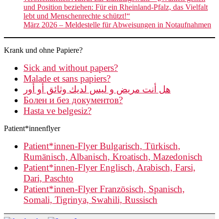
Menschenrechte
und Position beziehen: Für ein Rheinland-Pfalz, das Vielfalt
schützt!“
lebt und Menschenrechte schützt!“
März 2026 – Meldestelle für Abweisungen in Notaufnahmen
Krank und ohne Papiere?
Sick and without papers?
Malade et sans papiers?
هل أنت مريض و ليس لديك وثائق أو أور
Болен и без документов?
Hasta ve belgesiz?
Patient*innenflyer
Patient*innen-Flyer Bulgarisch, Türkisch,
Rumänisch, Albanisch, Kroatisch, Mazedonisch
Patient*innen-Flyer Englisch, Arabisch, Farsi,
Dari, Paschto
Patient*innen-Flyer Französisch, Spanisch,
Somali, Tigrinya, Swahili, Russisch