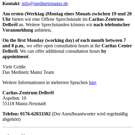
Kontakt
:
info@medinetzmainz.de
Am
ersten (Werktag-)Montag eines Monats
zwischen 19 und 20
Uhr
bieten wir eine Offene Sprechstunde im
Caritas-Zentrum
Delbrêl
an. Weitere Sprechstunden können wir
nach telefonischer
Voranmeldung
anbieten
.
On the first Monday (working day) of each month between 7
and 8 p.m.
, we offer open consultation hours at the
Caritas Center
Delbrêl
. We can offer additional consultation hours
by
appointment
.
Viele Grüße
Das Medinetz Mainz Team
Weitere Informationen in mehreren Sprachen
hier
.
Caritas-Zentrum Delbrêl
Aspeltstr. 10
55118 Mainz-Neustadt
Telefon: 0176-62033302
(Der Anrufbeantworter wird regelmäßig
abgehört)